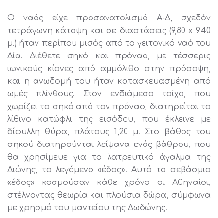
Ο ναός είχε προσανατολισμό Α-Δ, σχεδόν
τετράγωνη κάτοψη και σε διαστάσεις (9,80 x 9,40
μ.) ήταν περίπου μισός από το γειτονικό ναό του
Δία. Διέθετε σηκό και πρόναο, με τέσσερις
ιωνικούς κίονες από αμμόλιθο στην πρόσοψη,
και η ανωδομή του ήταν κατασκευασμένη από
ωμές πλίνθους. Στον ενδιάμεσο τοίχο, που
χωρίζει το σηκό από τον πρόναο, διατηρείται το
λίθινο κατώφλι της εισόδου, που έκλεινε με
δίφυλλη θύρα, πλάτους 1,20 μ. Στο βάθος του
σηκού διατηρούνται λείψανα ενός βάθρου, που
θα χρησίμευε για το λατρευτικό άγαλμα της
Διώνης, το λεγόμενο «έδος». Αυτό το σεβάσμιο
«έδος» κοσμούσαν κάθε χρόνο οι Αθηναίοι,
στέλνοντας θεωρία και πλούσια δώρα, σύμφωνα
με χρησμό του μαντείου της Δωδώνης.