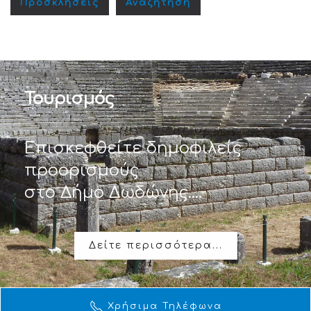
Προσκλήσεις
Αναζήτηση
Τουρισμός
Επισκεφθείτε δημοφιλείς
προορισμούς
στο Δήμο Δωδώνης....
Δείτε περισσότερα...
Χρήσιμα Τηλέφωνα