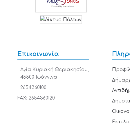
Επικοινωνία
Πληρ
Αγία Κυριακή Θεριακησίου,
Προφίλ
45500 Ιωάννινα
Δήμαρ
2654360100
Αντιδή
FAX: 2654360120
Δημοτι
Οικονο
Εκτελε