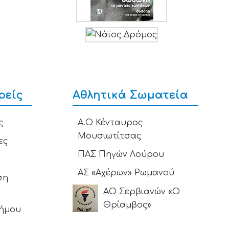
ρείς
Αθλητικά Σωματεία
ς
Α.Ο Κένταυρος
Μουσιωτίτσας
ες
ΠΑΣ Πηγών Λούρου
ΑΣ «Αχέρων» Ρωμανού
ση
ΑΟ Σερβιανών «Ο
Θρίαμβος»
Δήμου