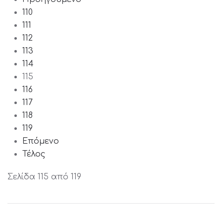
110
111
112
113
114
115
116
117
118
119
Επόμενο
Τέλος
Σελίδα 115 από 119