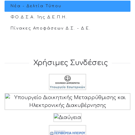
Νέα - Δελτία Τύπου
ΦΟ.Δ.Σ.Α. 1ης Δ.Ε.Π.Η.
Πίνακες Αποφάσεων Δ.Σ. - Δ.Ε.
Χρήσιμες Συνδέσεις