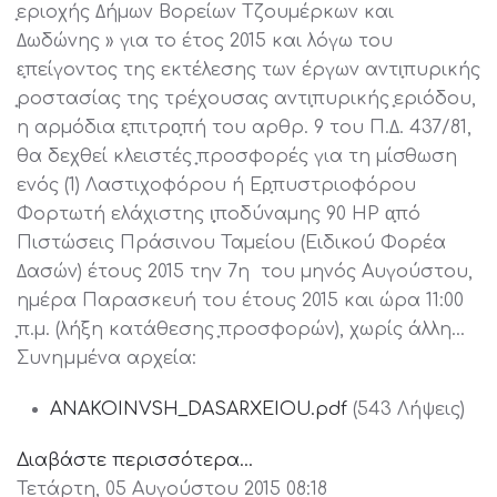
̟εριοχής ∆ήµων Βορείων Τζουµέρκων και
∆ωδώνης » για το έτος 2015 και λόγω του
ε̟πείγοντος της εκτέλεσης των έργων αντι̟πυρικής
̟ροστασίας της τρέχουσας αντι̟πυρικής ̟εριόδου,
η αρµόδια ε̟πιτρο̟πή του αρθρ. 9 του Π.∆. 437/81,
θα δεχθεί κλειστές ̟προσφορές για τη µίσθωση
ενός (1) Λαστιχοφόρου ή Ερ̟πυστριοφόρου
Φορτωτή ελάχιστης ι̟̟ποδύναµης 90 HP α̟πό
Πιστώσεις Πράσινου Ταµείου (Ειδικού Φορέα
∆ασών) έτους 2015 την 7η του µηνός Αυγούστου,
ηµέρα Παρασκευή του έτους 2015 και ώρα 11:00
̟π.µ. (λήξη κατάθεσης ̟προσφορών), χωρίς άλλη…
Συνημμένα αρχεία:
ANAKOINVSH_DASARXEIOU.pdf
(543 Λήψεις)
Διαβάστε περισσότερα...
Τετάρτη, 05 Αυγούστου 2015 08:18