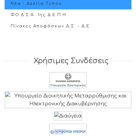
Νέα - Δελτία Τύπου
ΦΟ.Δ.Σ.Α. 1ης Δ.Ε.Π.Η.
Πίνακες Αποφάσεων Δ.Σ. - Δ.Ε.
Χρήσιμες Συνδέσεις