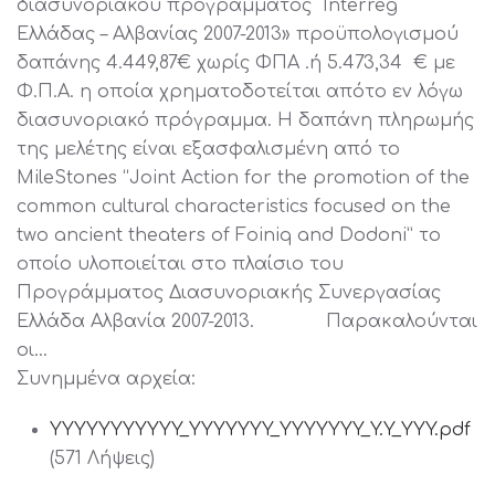
διασυνοριακού προγράμματος Interreg
Ελλάδας – Αλβανίας 2007-2013» προϋπολογισμού
δαπάνης 4.449,87€ χωρίς ΦΠΑ .ή 5.473,34 € με
Φ.Π.Α. η οποία χρηματοδοτείται απότο εν λόγω
διασυνοριακό πρόγραμμα. Η δαπάνη πληρωμής
της μελέτης είναι εξασφαλισμένη από το
MileStones “Joint Action for the promotion of the
common cultural characteristics focused on the
two ancient theaters of Foiniq and Dodoni” το
οποίο υλοποιείται στο πλαίσιο του
Προγράμματος Διασυνοριακής Συνεργασίας
Ελλάδα Αλβανία 2007-2013. Παρακαλούνται
οι…
Συνημμένα αρχεία:
YYYYYYYYYYY_YYYYYYY_YYYYYYY_Y.Y_YYY.pdf
(571 Λήψεις)