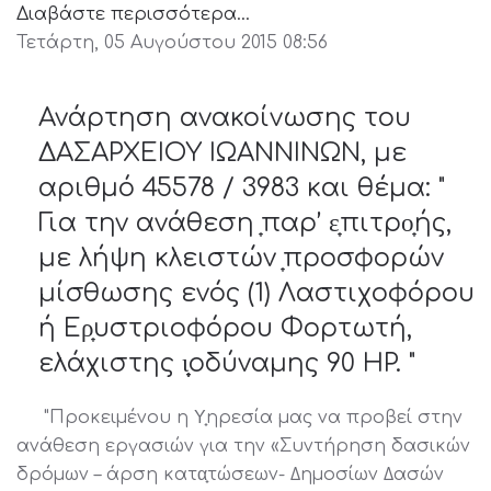
Διαβάστε περισσότερα...
Τετάρτη, 05 Αυγούστου 2015 08:56
Ανάρτηση ανακοίνωσης του
ΔΑΣΑΡΧΕΙΟΥ ΙΩΑΝΝΙΝΩΝ, με
αριθμό 45578 / 3983 και θέμα: "
Για την ανάθεση ̟παρ’ ε̟πιτρο̟ής,
µε λήψη κλειστών ̟προσφορών
µίσθωσης ενός (1) Λαστιχοφόρου
ή Ερ̟υστριοφόρου Φορτωτή,
ελάχιστης ι̟̟οδύναµης 90 HP. "
"Προκειµένου η Υ̟ηρεσία µας να προβεί στην
ανάθεση εργασιών για την «Συντήρηση δασικών
δρόµων – άρση κατα̟τώσεων- ∆ηµοσίων ∆ασών