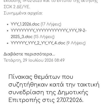
έκδοσης 19-02-2025 και το έντυπο της αίτησης
ΣΟΧ 2 ΔΕ/ΥΕ.
Συνημμένα αρχεία:
YYY_1.2026.doc
(17 Λήψεις)
YYYYYYYYY_YYYYYYYYYYYY_YYY_19-2-
2025_3.doc
(15 Λήψεις)
YYYYYY_YYY_2_YY_YY_4.doc
(9 Λήψεις)
Διαβάστε περισσότερα...
Τετάρτη, 29 Ιουλίου 2026 08:49
Πίνακας θεμάτων που
συζητήθηκαν κατά την τακτική
συνεδρίαση της Δημοτικής
Επιτροπής στις 27.07.2026.