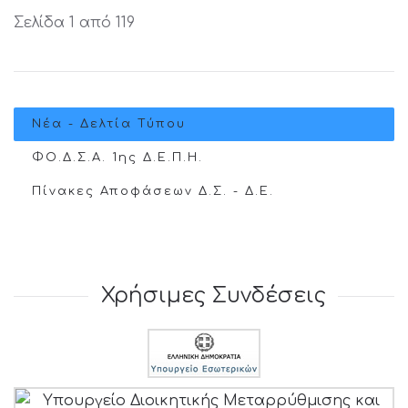
Σελίδα 1 από 119
Νέα - Δελτία Τύπου
ΦΟ.Δ.Σ.Α. 1ης Δ.Ε.Π.Η.
Πίνακες Αποφάσεων Δ.Σ. - Δ.Ε.
Χρήσιμες Συνδέσεις