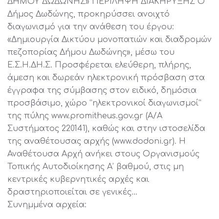
ΔΗΜΟΥ ΔΩΔΩΝΗΣ» ΠΕΡΙΛΗΨΗ ΔΙΑΚΗΡΥΞΗΣ Ο
Δήμος Δωδώνης, προκηρύσσει ανοιχτό
διαγωνισμό για την ανάθεση του έργου:
«Δημιουργία Δικτύου μονοπατιών και διαδρομών
πεζοπορίας Δήμου Δωδώνης», μέσω του
Ε.Σ.Η.ΔΗ.Σ. Προσφέρεται ελεύθερη, πλήρης,
άμεση και δωρεάν ηλεκτρονική πρόσβαση στα
έγγραφα της σύμβασης στον ειδικό, δημόσια
προσβάσιμο, χώρο “ηλεκτρονικοί διαγωνισμοί”
της πύλης www.promitheus.gov.gr (Α/Α
Συστήματος 220141), καθώς και στην ιστοσελίδα
της αναθέτουσας αρχής (www.dodoni.gr). Η
Αναθέτουσα Αρχή ανήκει στους Οργανισμούς
Τοπικής Αυτοδιοίκησης Α’ βαθμού, στις μη
κεντρικές κυβερνητικές αρχές και
δραστηριοποιείται σε γενικές…
Συνημμένα αρχεία: