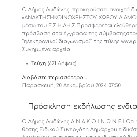
Ο Δήμος Δωδώνης, προκηρύσσει ανοιχτό δι
«ΑΝΑΚΤΗΣΗΚΟΙΝΟΧΡΗΣΤΟΥ ΧΩΡΟΥ-ΔΙΑΜΟΡ
μέσω του Ε.Σ.Η.ΔΗ.Σ.Προσφέρεται ελεύθερη
πρόσβαση στα έγγραφα της σύμβασηςστον 
“ηλεκτρονικοί διαγωνισμοί” της πύλης www.p
Συνημμένα αρχεία:
Τεύχη
(621 Λήψεις)
Διαβάστε περισσότερα...
Παρασκευή, 20 Δεκεμβρίου 2024 07:50
Πρόσκληση εκδήλωσης ενδι
Ο Δήμος Δωδώνης Α Ν Α Κ Ο Ι Ν Ω Ν Ε Ι Ότι 
θέσης Ειδικού Συνεργάτη Δημάρχου ειδικότ