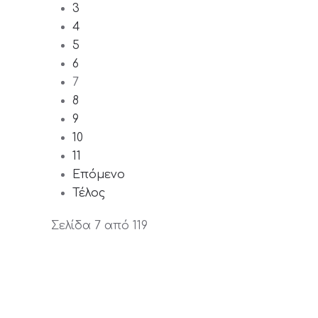
3
4
5
6
7
8
9
10
11
Επόμενο
Τέλος
Σελίδα 7 από 119