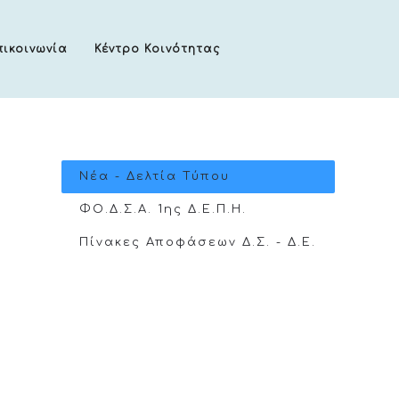
πικοινωνία
Κέντρο Κοινότητας
Νέα - Δελτία Τύπου
ΦΟ.Δ.Σ.Α. 1ης Δ.Ε.Π.Η.
Πίνακες Αποφάσεων Δ.Σ. - Δ.Ε.