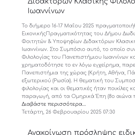
Διδακτόρων Κλασικής Φιλολο
Ιωαννίνων
Το διήμερο 16-17 Μαΐου 2025 πραγματοποι
ΕικονικήςΠραγματικότητας του Δήμου Δωδ
Φοιτητών & Υποψηφίων Διδακτόρων Κλασική
Ιωαννίνων. Στο Συμπόσιο αυτό, το οποίο σ
Φιλολογίας του Πανεπιστήμιου Ιωαννίνων κ
χρηματοδότησε το εν λόγω εγχείρημα, παρε
Πανεπιστήμια της χώρας (Κρήτη, Αθήνα, Πά
εξωτερικού (Ρωσία). Η θεματική του Συμπο
φιλολογίας και οι θεματικές ήταν ποικίλες 
παραγωγή, από τα Ομηρικά Έπη (8ο αιώνα π
Διαβάστε περισσότερα...
Τετάρτη, 26 Φεβρουαρίου 2025 07:30
Ανακοίνωση πρόσληψης ειδι