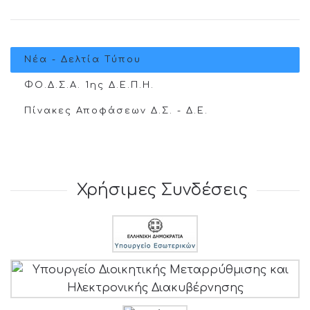
Νέα - Δελτία Τύπου
ΦΟ.Δ.Σ.Α. 1ης Δ.Ε.Π.Η.
Πίνακες Αποφάσεων Δ.Σ. - Δ.Ε.
Χρήσιμες Συνδέσεις