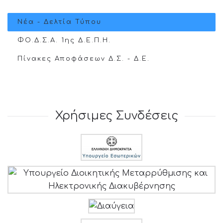
Νέα - Δελτία Τύπου
ΦΟ.Δ.Σ.Α. 1ης Δ.Ε.Π.Η.
Πίνακες Αποφάσεων Δ.Σ. - Δ.Ε.
Χρήσιμες Συνδέσεις