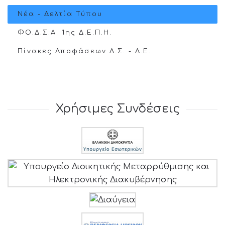
Νέα - Δελτία Τύπου
ΦΟ.Δ.Σ.Α. 1ης Δ.Ε.Π.Η.
Πίνακες Αποφάσεων Δ.Σ. - Δ.Ε.
Χρήσιμες Συνδέσεις