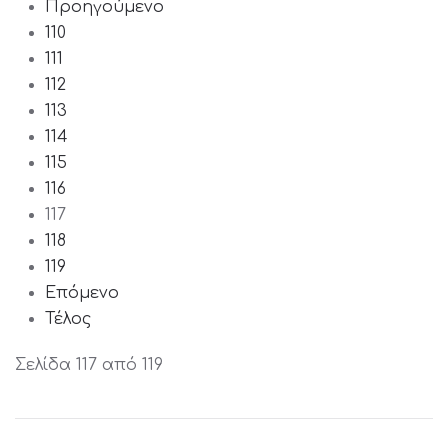
Προηγούμενο
110
111
112
113
114
115
116
117
118
119
Επόμενο
Τέλος
Σελίδα 117 από 119