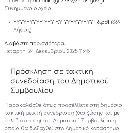
διεύθυνση
dimotiko@1239.syzefxis.gov.gr
…
Συνημμένα αρχεία:
YYYYYYYYY_YYY_Y.Y_YYYYYYYYY__6.pdf
(369
Λήψεις)
Διαβάστε περισσότερα...
Τετάρτη, 24 Δεκεμβρίου 2025 11:45
Πρόσκληση σε τακτική
συνεδρίαση του Δημοτικού
Συμβουλίου
Παρακαλείσθε όπως προσέλθετε στη δημόσια
τακτική μεικτή συνεδρίαση (δια ζώσης και με
τηλεδιάσκεψη) του Δημοτικού Συμβουλίου η
οποία θα διεξαχθεί στο Δημοτικό κατάστημα