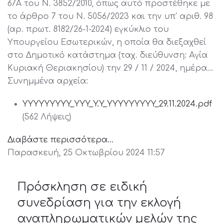
67Α του Ν. 3852/2010, όπως αυτό προστέθηκε με
το άρθρο 7 του Ν. 5056/2023 και την υπ’ αριθ. 98
(αρ. πρωτ. 8182/26-1-2024) εγκύκλιο του
Υπουργείου Εσωτερικών, η οποία θα διεξαχθεί
στο Δημοτικό κατάστημα (ταχ. διεύθυνση: Αγία
Κυριακή Θεριακησίου) την 29 / 11 / 2024, ημέρα…
Συνημμένα αρχεία:
YYYYYYYYY_YYY_Y.Y_YYYYYYYYY_29.11.2024.pdf
(562 Λήψεις)
Διαβάστε περισσότερα...
Παρασκευή, 25 Οκτωβρίου 2024 11:57
Πρόσκληση σε ειδική
συνεδρίαση για την εκλογή
αναπληρωματικών μελών της