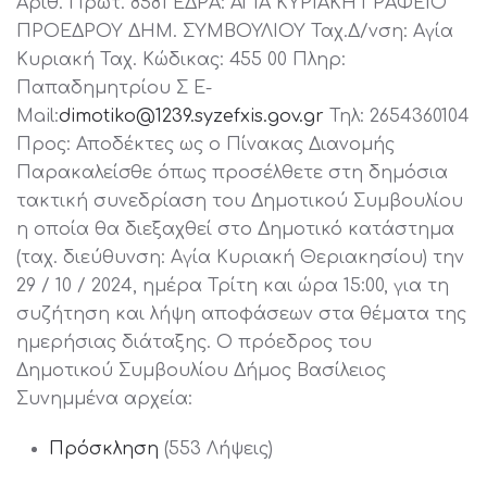
Αριθ. Πρωτ. 8581 ΕΔΡΑ: ΑΓΙΑ ΚΥΡΙΑΚΗ ΓΡΑΦΕΙΟ
ΠΡΟΕΔΡΟΥ ΔΗΜ. ΣΥΜΒΟΥΛΙΟΥ Ταχ.Δ/νση: Αγία
Κυριακή Ταχ. Κώδικας: 455 00 Πληρ:
Παπαδημητρίου Σ E-
Mail:
dimotiko@1239.syzefxis.gov.gr
Τηλ: 2654360104
Προς: Αποδέκτες ως ο Πίνακας Διανομής
Παρακαλείσθε όπως προσέλθετε στη δημόσια
τακτική συνεδρίαση του Δημοτικού Συμβουλίου
η οποία θα διεξαχθεί στο Δημοτικό κατάστημα
(ταχ. διεύθυνση: Αγία Κυριακή Θεριακησίου) την
29 / 10 / 2024, ημέρα Τρίτη και ώρα 15:00, για τη
συζήτηση και λήψη αποφάσεων στα θέματα της
ημερήσιας διάταξης. Ο πρόεδρος του
Δημοτικού Συμβουλίου Δήμος Βασίλειος
Συνημμένα αρχεία:
Πρόσκληση
(553 Λήψεις)