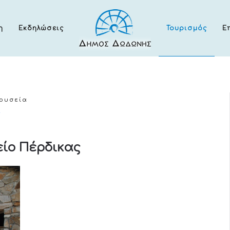
η
Εκδηλώσεις
Τουρισμός
Ε
ουσεία
ς
ίο Πέρδικας