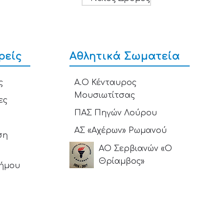
ρείς
Αθλητικά Σωματεία
ς
Α.Ο Κένταυρος
Μουσιωτίτσας
ες
ΠΑΣ Πηγών Λούρου
ΑΣ «Αχέρων» Ρωμανού
ση
ΑΟ Σερβιανών «Ο
Θρίαμβος»
Δήμου