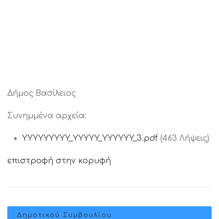
Δήμος Βασίλειος
Συνημμένα αρχεία:
YYYYYYYYY_YYYYY_YYYYYY_3.pdf
(463 Λήψεις)
επιστροφή στην κορυφή
Δημοτικού Συμβουλίου