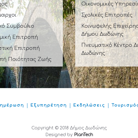
χος
Οικονομικές Υπηρεσί
μαρχοι
Σχολικές Επιτροπές
κό Συμβούλιο
Κοινωφελής Επιχείρη
Δήμου Δωδώνης
μική Επιτροπή
Πνευματικό Κέντρο 
στική Επιτροπή
Δωδώνης
πή Ποιότητας Ζωής
νημέρωση
Εξυπηρέτηση
Εκδηλώσεις
Τουρισμό
Copyright © 2018 Δήμος Δωδώνης
Designed by
PlanTech