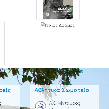
ρείς
Αθλητικά Σωματεία
ς
Α.Ο Κένταυρος