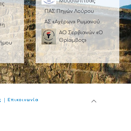
Μουσιωτίτσας
ες
ΠΑΣ Πηγών Λούρου
ΑΣ «Αχέρων» Ρωμανού
ση
ΑΟ Σερβιανών «Ο
Θρίαμβος»
Δήμου
ς
Επικοινωνία