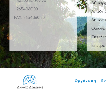
45500 Ιωάννινα
Δήμαρ
2654360100
Αντιδή
FAX: 2654360120
Δημοτι
Οικονο
Εκτελε
Επιτρο
Οργάνωση
Ε