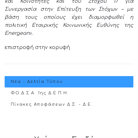
και Κοινότητες και του Στόχου 17 για
Συνεργασία στην Επίτευξη των Στόχων – με
βάση τους οποίους έχει διαμορφωθεί η
πολιτική Εταιρικής Κοινωνικής Ευθύνης της
Energean
».
επιστροφή στην κορυφή
Νέα - Δελτία Τύπου
ΦΟ.Δ.Σ.Α. 1ης Δ.Ε.Π.Η.
Πίνακες Αποφάσεων Δ.Σ. - Δ.Ε.