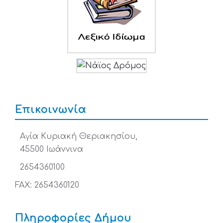
Επικοινωνία
Αγία Κυριακή Θεριακησίου,
45500 Ιωάννινα
2654360100
FAX: 2654360120
Πληροφορίες Δήμου