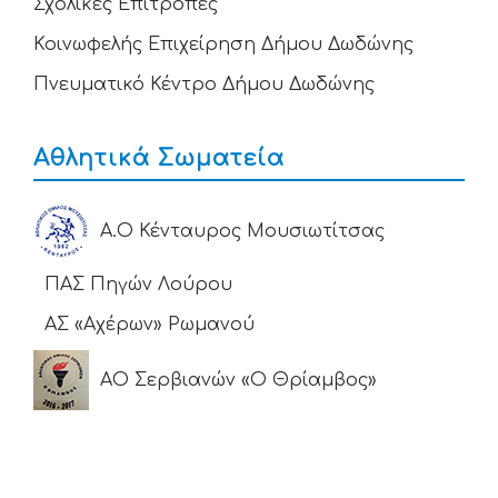
Σχολικές Επιτροπές
Κοινωφελής Επιχείρηση Δήμου Δωδώνης
Πνευματικό Κέντρο Δήμου Δωδώνης
Αθλητικά Σωματεία
Α.Ο Κένταυρος Μουσιωτίτσας
ΠΑΣ Πηγών Λούρου
ΑΣ «Αχέρων» Ρωμανού
ΑΟ Σερβιανών «Ο Θρίαμβος»